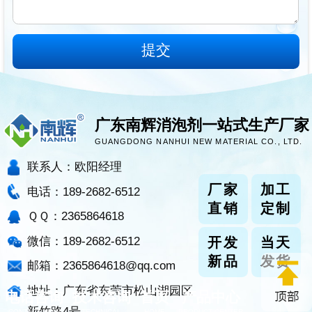
广东南辉消泡剂一站式生产厂家
GUANGDONG NANHUI NEW MATERIAL CO., LTD.
联系人：欧阳经理
厂家
加工
电话：189-2682-6512
直销
定制
ＱＱ：2365864618
微信：189-2682-6512
开发
当天
新品
发货
邮箱：2365864618@qq.com
地址：广东省东莞市松山湖园区
电话咨询
技术咨询
首页
产品中心
新竹路4号
CONTACT NOW
TECHNICAL
HOME
PRODUCT CENTER