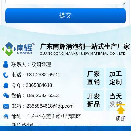
广东南辉消泡剂一站式生产厂家
GUANGDONG NANHUI NEW MATERIAL CO., LTD.
联系人：欧阳经理
厂家
加工
电话：189-2682-6512
直销
定制
ＱＱ：2365864618
微信：189-2682-6512
开发
当天
新品
发货
邮箱：2365864618@qq.com
地址：广东省东莞市松山湖园区
电话咨询
技术咨询
首页
产品中心
新竹路4号
CONTACT NOW
TECHNICAL
HOME
PRODUCT CENTER