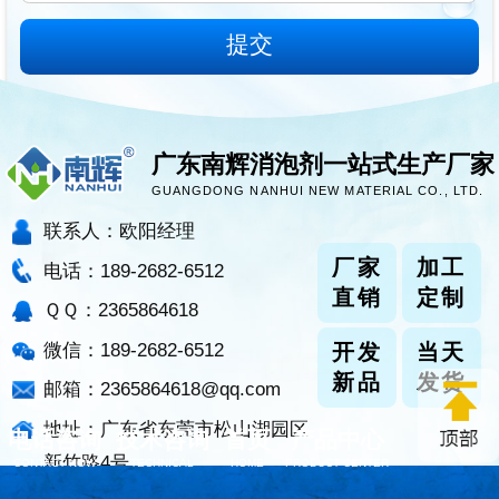
广东南辉消泡剂一站式生产厂家
GUANGDONG NANHUI NEW MATERIAL CO., LTD.
联系人：欧阳经理
厂家
加工
电话：189-2682-6512
直销
定制
ＱＱ：2365864618
微信：189-2682-6512
开发
当天
新品
发货
邮箱：2365864618@qq.com
地址：广东省东莞市松山湖园区
电话咨询
技术咨询
首页
产品中心
新竹路4号
CONTACT NOW
TECHNICAL
HOME
PRODUCT CENTER