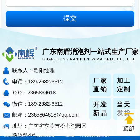
广东南辉消泡剂一站式生产厂家
GUANGDONG NANHUI NEW MATERIAL CO., LTD.
联系人：欧阳经理
厂家
加工
电话：189-2682-6512
直销
定制
ＱＱ：2365864618
微信：189-2682-6512
开发
当天
新品
发货
邮箱：2365864618@qq.com
地址：广东省东莞市松山湖园区
电话咨询
技术咨询
首页
产品中心
新竹路4号
CONTACT NOW
TECHNICAL
HOME
PRODUCT CENTER